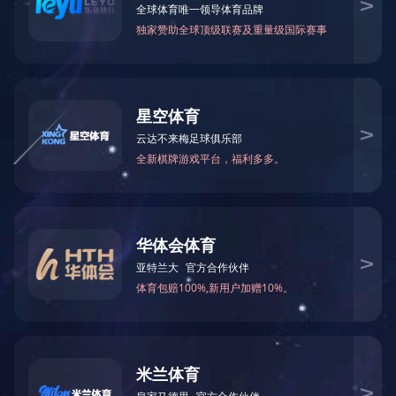
必一体育(中国)一站式服务官网泽通水利水电工程
(北京)有限公司成立于1987年，历经多年发展，现拥有
水利水电工程施工总承包壹级、市政公用工程施工总承
包贰级、河湖整治工程专业承包贰级、地基基础工程专
业承包贰级资质，主要从事水利水电、市政公用工程、
水环境维护、绿化等施工任务。
投诉建议
在线留言
联系我们
OA系统
人才招聘
企业邮箱
在线服务
互动交流