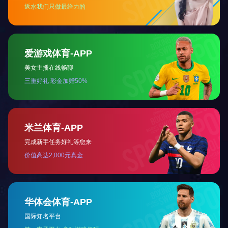
核会议
上一篇
：
必一体育(中国)一站式服务官网召开二〇二三年工作会议
投诉建议
在线留言
联系我们
OA系统
人才招聘
企业邮箱
在线服务
互动交流
企业邮箱
在线留言
项目管理
下载中心
协同办公