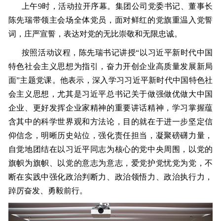
上午9时，活动拉开序幕。集团公司党委书记、董事长
陈先瑞带领主会场全体党员，面对鲜红的党旗重温入党誓
词，庄严宣誓，表达对党的无比崇敬和无限忠诚。
按照活动议程，陈先瑞书记讲授“以习近平新时代中国
特色社会主义思想为指引，奋力开创企业高质量发展新局
面”主题党课。他表示，深入学习习近平新时代中国特色社
会主义思想，尤其是习近平总书记关于做强做优做大中国
企业、更好发挥企业家精神的重要讲话精神，学习掌握蕴
含其中的科学世界观和方法论，目的就在于进一步坚定信
仰信念，明晰历史站位，强化责任担当，凝聚磅礴力量，
自觉地团结在以习近平同志为核心的党中央周围，以党的
旗帜为旗帜、以党的意志为意志，爱党护党忧党为党，不
断在实践中强化政治判断力、政治领悟力、政治执行力，
踔厉奋发、勇毅前行。