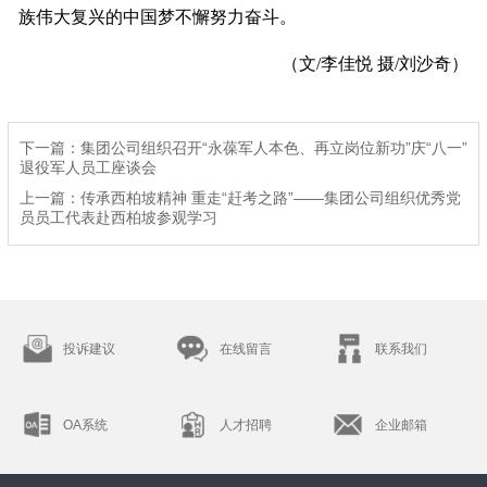
族伟大复兴的中国梦不懈努力奋斗。
（文/李佳悦 摄/刘沙奇）
下一篇
：
集团公司组织召开“永葆军人本色、再立岗位新功”庆“八一”
退役军人员工座谈会
上一篇
：
传承西柏坡精神 重走“赶考之路”——集团公司组织优秀党
员员工代表赴西柏坡参观学习
投诉建议
在线留言
联系我们
OA系统
人才招聘
企业邮箱