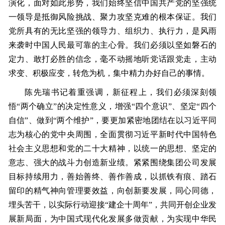
演化，面对如此形势，我们始终坚信中国共产党的坚强统
一领导是抵御风险挑战、聚力攻坚克难的根本保证。我们
党所具有的无比坚强的领导力、组织力、执行力，是风雨
来袭时中国人民最可靠的主心骨。我们必须以坚如磐石的
定力、敢打必胜的信念，毫不动摇地听党话跟党走，主动
求变、积极应变，转危为机，集中精力办好自己的事情。
陈先瑞书记着重强调，新征程上，我们必须深刻领
悟“两个确立”的决定性意义，增强“四个意识”、坚定“四个
自信”、做到“两个维护”，要更加紧密地团结在以习近平同
志为核心的党中央周围，全面贯彻习近平新时代中国特色
社会主义思想和党的二十大精神，以统一的思想、坚定的
意志、强大的战斗力创造新业绩。紧紧围绕集团公司发展
目标持续用力，善始善终、善作善成，以抓铁有痕、踏石
留印的精气神向管理要效益，向创新要发展，同心同德，
埋头苦干，以实际行动迎接“建企十周年”，共同开创企业发
展新局面，为中国式现代化发展多做贡献，为实现中华民