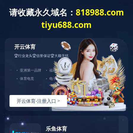
首页
必一
新闻
主营
党的
人才
当前位置：
首页
>
党的建设
>
企业党建
招标
必一体育(中国)一站式服务官网团委举行2024年团员代
表大会
最后更新：2024-04-23 浏览：10227次