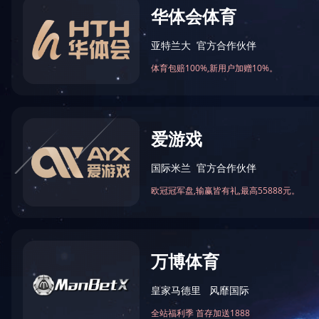
项目管理软件标准版操作手册