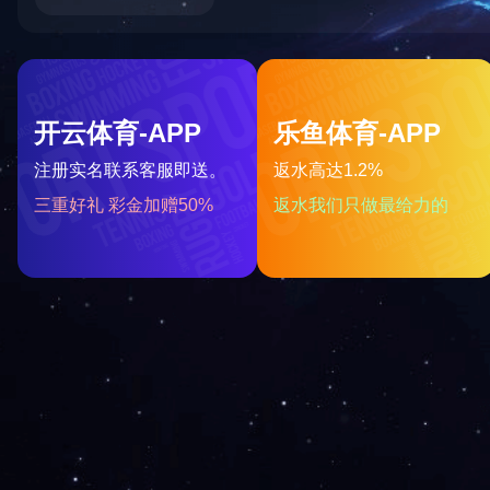
投诉建议
在线留言
在线服务
互动交流
企业邮箱
在线留言
项目管理
下载中心
协同办公
集采履约平台
Copyright © 2018 avicjs.com All Rights Res
电话：086-010-53299666 传真：010-53299679 邮箱：
av
101407