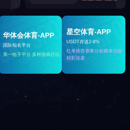
人才招聘
企业邮箱
友情链接

国)一站式服务官网 版权所有 技术支持：
星诚视野
区雁栖大街53号必一体育(中国)一站式服务官网大厦 邮编：
使用条款
版权说明
网站地图
联系我们